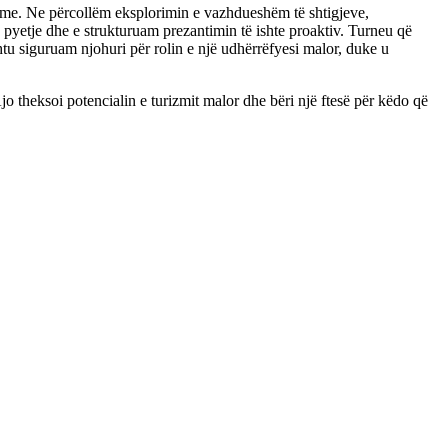
prime. Ne përcollëm eksplorimin e vazhdueshëm të shtigjeve,
 pyetje dhe e strukturuam prezantimin të ishte proaktiv. Turneu që
htu siguruam njohuri për rolin e një udhërrëfyesi malor, duke u
jo theksoi potencialin e turizmit malor dhe bëri një ftesë për këdo që