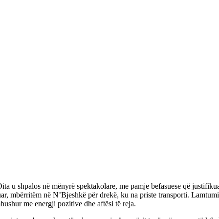
 Dita u shpalos në mënyrë spektakolare, me pamje befasuese që justifiku
zuar, mbërritëm në N’Bjeshkë për drekë, ku na priste transporti. Lamt
mbushur me energji pozitive dhe aftësi të reja.