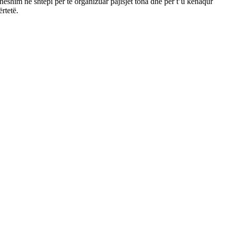
eshim në shtëpi për të organizuar pajisjet tona dhe për t’u kënaqur
rtetë.