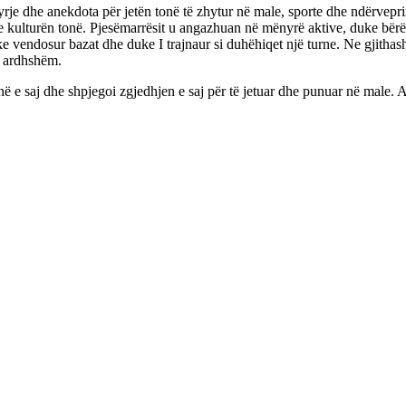
hyrje dhe anekdota për jetën tonë të zhytur në male, sporte dhe ndërve
he kulturën tonë. Pjesëmarrësit u angazhuan në mënyrë aktive, duke bërë
ke vendosur bazat dhe duke I trajnaur si duhëhiqet një turne. Ne gjithas
e ardhshëm.
ë e saj dhe shpjegoi zgjedhjen e saj për të jetuar dhe punuar në male. A