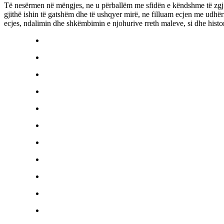
Të nesërmen në mëngjes, ne u përballëm me sfidën e këndshme të zgjimit
gjithë ishin të gatshëm dhe të ushqyer mirë, ne filluam ecjen me udhë
ecjes, ndalimin dhe shkëmbimin e njohurive rreth maleve, si dhe histo