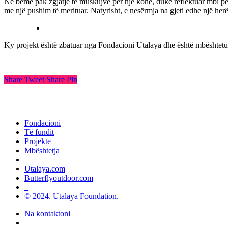
Ne bëmë pak zgjatje të muskujve për një kohë, duke reflektuar mbi për
me një pushim të merituar. Natyrisht, e nesërmja na gjeti edhe një her
Ky projekt është zbatuar nga Fondacioni Utalaya dhe është mbështetur
Share
Tweet
Share
Pin
Kampionët e sportit, gjithëpërfshirjes dhe
Fondacioni
Të fundit
Projekte
Mbështetja
_
Utalaya.com
Butterflyoutdoor.com
_
© 2024. Utalaya Foundation.
Na kontaktoni
_