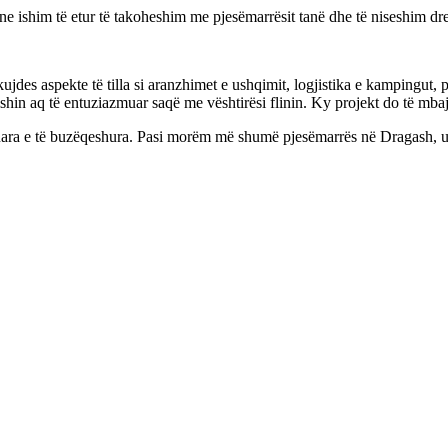
 ne ishim të etur të takoheshim me pjesëmarrësit tanë dhe të niseshim dre
des aspekte të tilla si aranzhimet e ushqimit, logjistika e kampingut, p
shin aq të entuziazmuar saqë me vështirësi flinin. Ky projekt do të mba
uara e të buzëqeshura. Pasi morëm më shumë pjesëmarrës në Dragash, u 