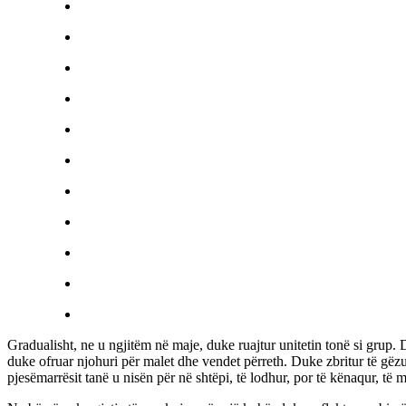
Gradualisht, ne u ngjitëm në maje, duke ruajtur unitetin tonë si grup.
duke ofruar njohuri për malet dhe vendet përreth. Duke zbritur të gë
pjesëmarrësit tanë u nisën për në shtëpi, të lodhur, por të kënaqur, të 