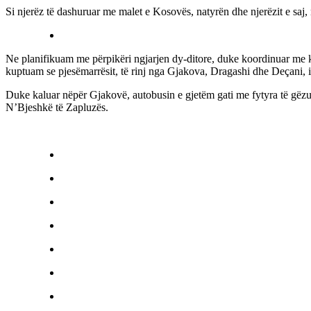
Si njerëz të dashuruar me malet e Kosovës, natyrën dhe njerëzit e saj,
Ne planifikuam me përpikëri ngjarjen dy-ditore, duke koordinuar me kuj
kuptuam se pjesëmarrësit, të rinj nga Gjakova, Dragashi dhe Deçani, i
Duke kaluar nëpër Gjakovë, autobusin e gjetëm gati me fytyra të gëz
N’Bjeshkë të Zapluzës.