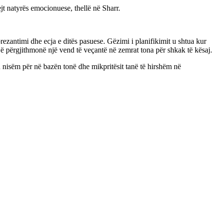
jt natyrës emocionuese, thellë në Sharr.
rezantimi dhe ecja e ditës pasuese. Gëzimi i planifikimit u shtua kur
jë përgjithmonë një vend të veçantë në zemrat tona për shkak të kësaj.
nisëm për në bazën tonë dhe mikpritësit tanë të hirshëm në