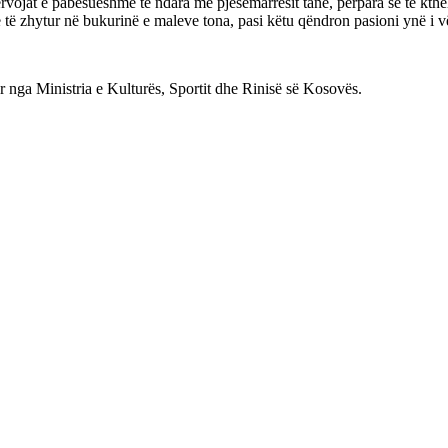
vojat e pabesueshme të ndara me pjesëmarrësit tanë, përpara se të ktheh
ë të zhytur në bukurinë e maleve tona, pasi këtu qëndron pasioni ynë i vë
 nga Ministria e Kulturës, Sportit dhe Rinisë së Kosovës.
 mbrojtjes së natyrës