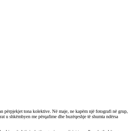
an përpjekjet tona kolektive. Në maje, ne kapëm një fotografi në grup,
umirat u shkëmbyen me përqafime dhe buzëqeshje të shumta ndërsa