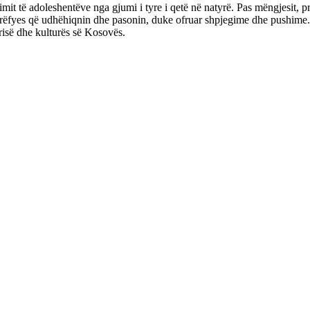
 të adoleshentëve nga gjumi i tyre i qetë në natyrë. Pas mëngjesit, pri
rrëfyes që udhëhiqnin dhe pasonin, duke ofruar shpjegime dhe pushime. 
risë dhe kulturës së Kosovës.