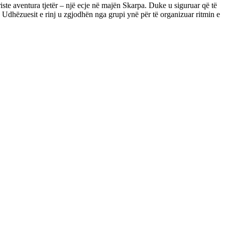
ste aventura tjetër – një ecje në majën Skarpa. Duke u siguruar që të
Udhëzuesit e rinj u zgjodhën nga grupi ynë për të organizuar ritmin e