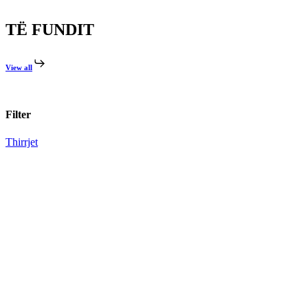
TË FUNDIT
View all
Filter
Thirrjet