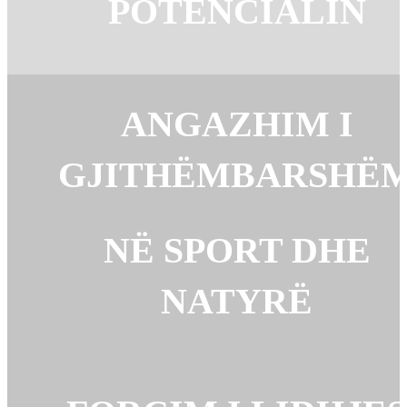
POTENCIALIN
ANGAZHIM I
GJITHËMBARSHË
NË SPORT DHE
NATYRË