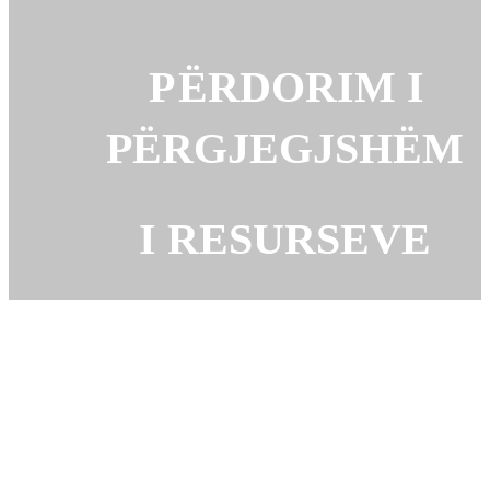
P
ËRDORIM I
PËRGJEGJSHËM
I RESURSEVE